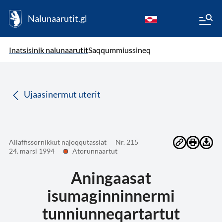
Nalunaarutit.gl
kl-GL
( Toqqagaq )
Oqaatsit toqqakkit
Inatsisinik nalunaarutit
Saqqummiussineq
da
Ujaasinermut uterit
Allaffissornikkut najoqqutassiat
Nr. 215
24. marsi 1994
Atorunnaartut
Aningaasat
isumaginninnermi
tunniunneqartartut