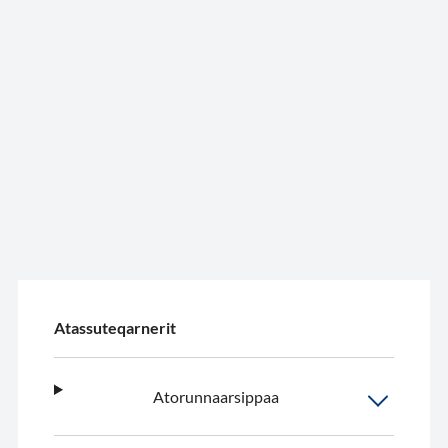
Atassuteqarnerit
Atorunnaarsippaa