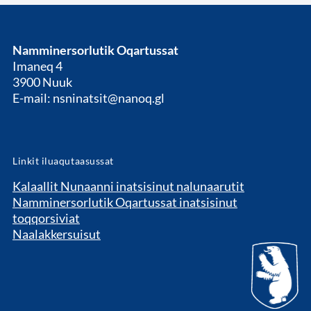
Namminersorlutik Oqartussat
Imaneq 4
3900 Nuuk
E-mail: nsninatsit@nanoq.gl
Linkit iluaqutaasussat
Kalaallit Nunaanni inatsisinut nalunaarutit
Namminersorlutik Oqartussat inatsisinut
toqqorsiviat
Naalakkersuisut