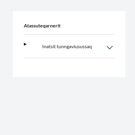
Atassuteqarnerit
Inatsit tunngaviusussaq