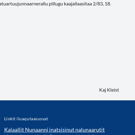
tuartuujunnaarnerallu pillugu kaajallaasitaa 2/83, 18.
Kaj Kleist
Linkit iluaqutaasussat
Kalaallit Nunaanni inatsisinut nalunaarutit