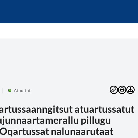
Atuuttut
tartussaanngitsut atuartussatut
ujunnaartamerallu pillugu
Oqartussat nalunaarutaat