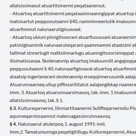
allatsissimasut atuartitsinermi peqataanersut.
- Atuartoq atuartitsinermi peqataasinnaanngippat atuartup i
inatsisartut peqqussutaanni §40, namminneerlutik imaluunn
atuarfimmut nalunaarutigissavaat.
- Atuartoq ukiuni pinngitsoorani atuarfiusussani atuareersi
patsisigisaminik nalunaaruteqarani qaammammi ataatsimi atuar
tallimat sinnerlugit malitsiinnarlugu atuanngitsoorsimappa
ilisimatissavaa. Skolenævnip atuartoq imaluunniit angajoqqaat
peqqussutaanni § 40, nalunaarfigissavai atuartoq atuarfim
ataatsip ingerlanerani skolenævnip erseqqinnerusumik aalaja
Atuarunnaarneq ullup piffissarititatut aalajangikkap naaner
Imm. 3.
Atuartoq atuarunnaarsimasoq, tak. imm. 1 imaluunniit
allatsissinnaavoq, tak. § 1.
§ 3.
Kultureqarnermi, Ilinniartitaanermi Suliffeqarnermilu P
aqunneqarnissaannut maleruagassiorsinnaavoq.
§ 4.
Nalunaarut atulerpoq 1. august 1991-imit.
Imm.2.
Tamatumunnga peqatigitillugu Kultureqarnermi, Atuart