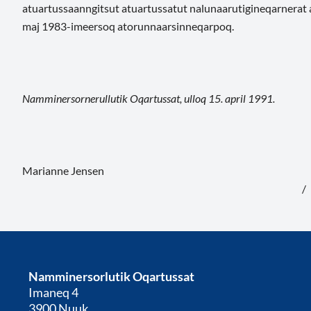
atuartussaanngitsut atuartussatut nalunaarutigineqarnerat a
maj 1983-imeersoq atorunnaarsinneqarpoq.
Namminersornerullutik Oqartussat, ulloq 15. april 1991.
Marianne Jensen
/
Namminersorlutik Oqartussat
Imaneq 4
3900 Nuuk