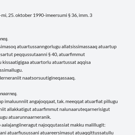
0-mi, 25. oktober 1990-imeersumi § 36, imm. 3
nneq.
rsimasoq atuartussanngorlugu allatsissimassaaq atuartup
sisartut peqqussutaanni § 40, atuarfimmut
 kissaatigigaa atuartorlu atuartussat aqqisa
ssimallugu.
lerneraniit naatsorsuutigineqassaaq.
nnaarneq.
imaluunniit angajoqqaat, tak. meeqqat atuarfiat pillugu
iit allakkatigut atuarfimmut nalunaaruteqarnerisigut
lugu atuarunnaarneranik.
lajangiineragut najoqqutassiat makku malillugit:
orani atuarfiusussani atuareersimasut atuaqqittussatullu