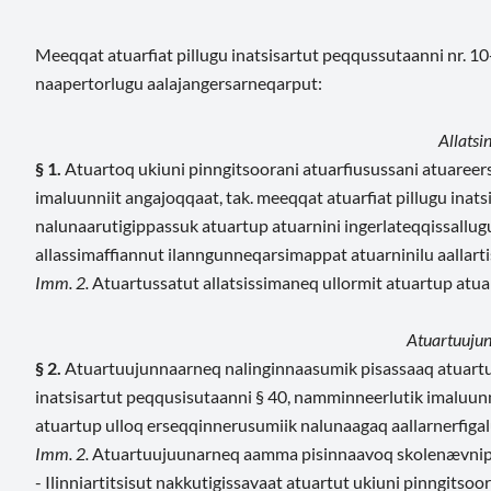
Meeqqat atuarfiat pillugu inatsisartut peqqussutaanni nr. 1
naapertorlugu aalajangersarneqarput:
Allatsi
§ 1.
Atuartoq ukiuni pinngitsoorani atuarfiusussani atuaree
imaluunniit angajoqqaat, tak. meeqqat atuarfiat pillugu inat
nalunaarutigippassuk atuartup atuarnini ingerlateqqissallugu
allassimaffiannut ilanngunneqarsimappat atuarninilu aallarti
Imm. 2.
Atuartussatut allatsissimaneq ullormit atuartup atua
Atuartuuju
§ 2.
Atuartuujunnaarneq nalinginnaasumik pisassaaq atuartup 
inatsisartut peqqusisutaanni § 40, namminneerlutik imaluunn
atuartup ulloq erseqqinnerusumiik nalunaagaq aallarnerfiga
Imm. 2.
Atuartuujuunarneq aamma pisinnaavoq skolenævnip aa
- Ilinniartitsisut nakkutigissavaat atuartut ukiuni pinngitso