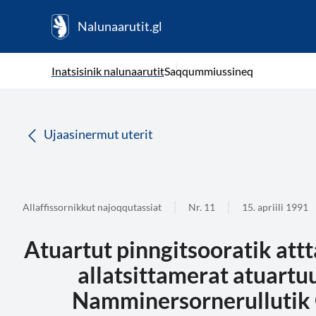
Nalunaarutit.gl
kl-GL
( Toqqagaq )
Oqaatsit toqqakkit
Inatsisinik nalunaarutit
Saqqummiussineq
da
Ujaasinermut uterit
Allaffissornikkut najoqqutassiat
Nr. 11
15. apriili 1991
Atuartut pinngitsooratik att
allatsittamerat atuartu
Namminersornerullutik 