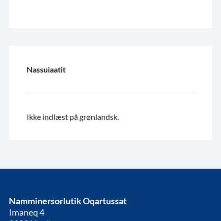
Nassuiaatit
Ikke indlæst på grønlandsk.
Namminersorlutik Oqartussat
Imaneq 4