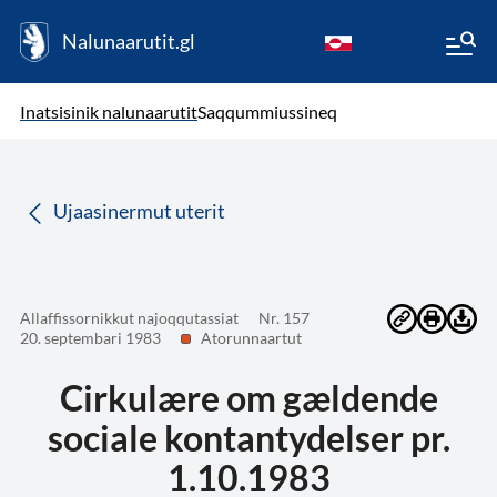
Nalunaarutit.gl
kl-GL
( Toqqagaq )
Oqaatsit toqqakkit
Inatsisinik nalunaarutit
Saqqummiussineq
da
Ujaasinermut uterit
Allaffissornikkut najoqqutassiat
Nr. 157
20. septembari 1983
Atorunnaartut
Cirkulære om gældende
sociale kontantydelser pr.
1.10.1983