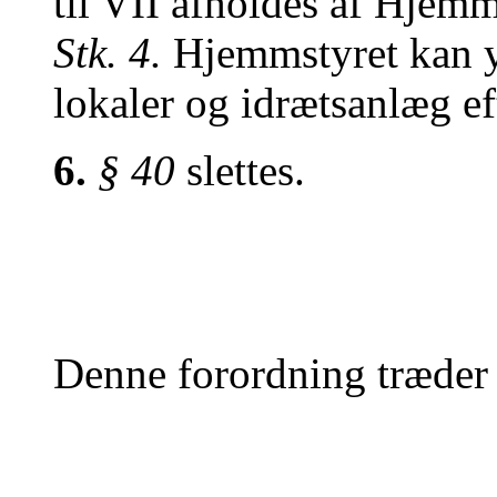
til VII afholdes af Hjemm
Stk. 4.
Hjemmstyret kan yde
lokaler og idrætsanlæg ef
6.
§ 40
slettes.
Denne forordning træder i