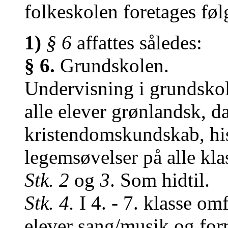
folkeskolen foretages fø
1)
§ 6
affattes således:
§ 6.
Grundskolen.
Undervisning i grundskole
alle elever grønlandsk, 
kristendomskundskab, hist
legemsøvelser på alle klas
Stk. 2
og
3
. Som hidtil.
Stk. 4.
I 4. - 7. klasse om
elever sang/musik og fo