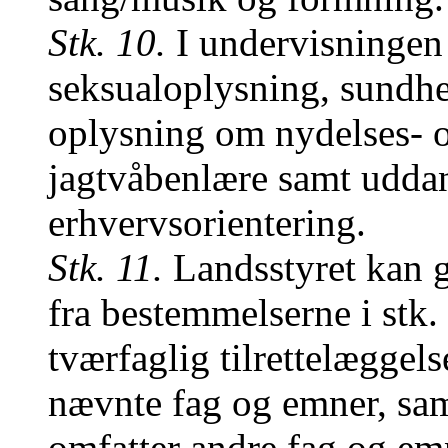
Stk. 10.
I undervisningen 
seksualoplysning, sundhe
oplysning om nydelses- o
jagtvåbenlære samt udda
erhvervsorientering.
Stk. 11.
Landsstyret kan 
fra bestemmelserne i stk. 
tværfaglig tilrettelæggel
nævnte fag og emner, sa
omfatter andre fag og em