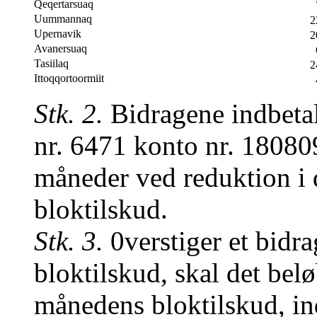
Qeqertarsuaq
Uummannaq
2
Upernavik
2
Avanersuaq
Tasiilaq
2
Ittoqqortoormiit
Stk. 2.
Bidragene indbetal
nr. 6471 konto nr. 180809
måneder ved reduktion i 
bloktilskud.
Stk. 3.
0verstiger et bidra
bloktilskud, skal det bel
månedens bloktilskud, ind