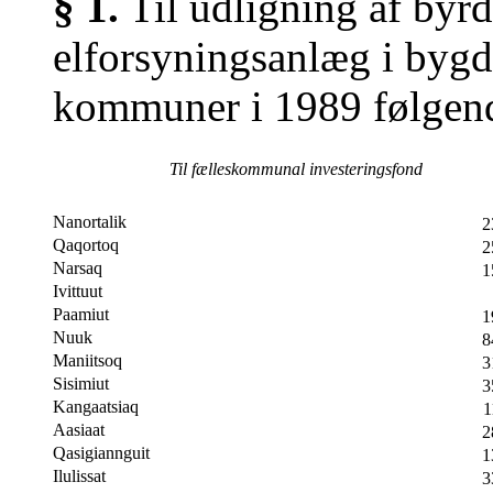
§ 1.
Til udligning af byrd
elforsyningsanlæg i byg
kommuner i 1989 følgend
Til fælleskommunal investeringsfond
Nanortalik
2
Qaqortoq
2
Narsaq
1
Ivittuut
Paamiut
1
Nuuk
8
Maniitsoq
3
Sisimiut
3
Kangaatsiaq
1
Aasiaat
2
Qasigiannguit
1
Ilulissat
3