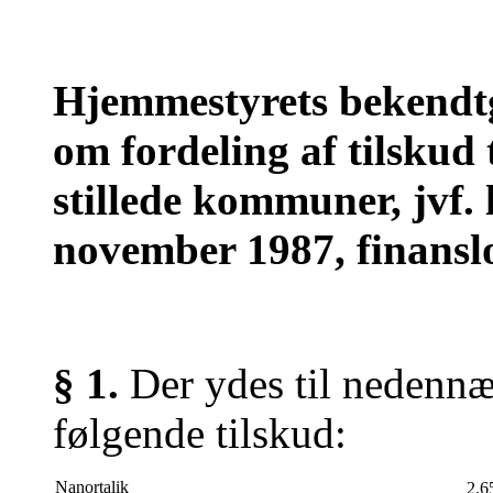
Hjemmestyrets bekendtgø
om fordeling af tilskud
stillede kommuner, jvf. 
november 1987, finansl
§ 1.
Der ydes til nedenn
følgende tilskud:
Nanortalik
2.6