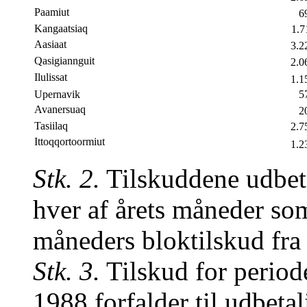
Paamiut
6
Kangaatsiaq
1.7
Aasiaat
3.2
Qasigiannguit
2.0
Ilulissat
1.1
Upernavik
5
Avanersuaq
2
Tasiilaq
2.7
Ittoqqortoormiut
1.2
Stk. 2.
Tilskuddene udbeta
hver af årets måneder som
måneders bloktilskud fra
Stk. 3.
Tilskud for periode
1988 forfalder til udbeta